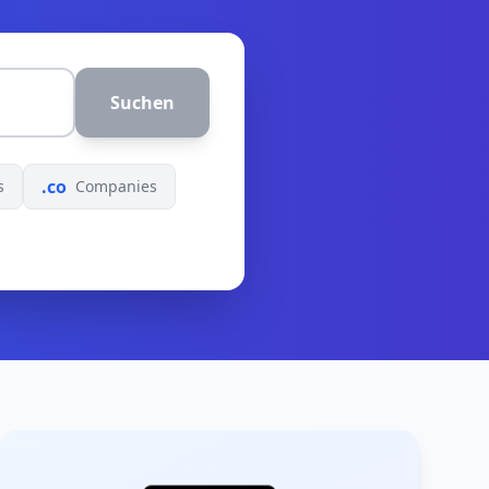
Suchen
.co
s
Companies