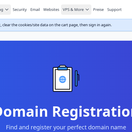
ng
Security
Email
Websites
VPS & More
Preise
Support
 clear the cookies/site data on the cart page, then sign in again.
Domain Registratio
Find and register your perfect domain name