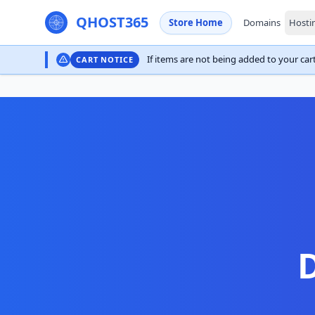
QHOST365
Store Home
Domains
Hosti
If items are not being added to your cart,
CART NOTICE