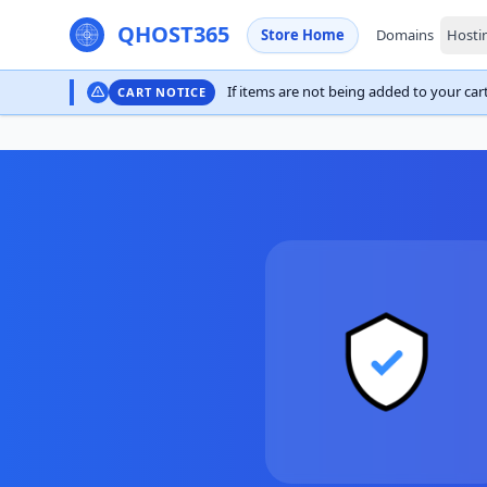
QHOST365
Store Home
Domains
Hosti
If items are not being added to your cart,
CART NOTICE