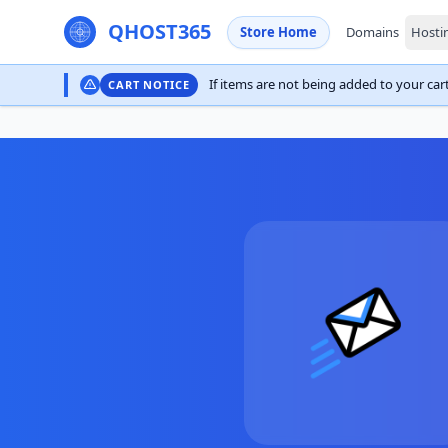
QHOST365
Store Home
Domains
Hosti
If items are not being added to your cart,
CART NOTICE