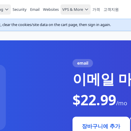
ng
Security
Email
Websites
VPS & More
가격
고객지원
 clear the cookies/site data on the cart page, then sign in again.
email
이메일 
$22.99
/mo
장바구니에 추가