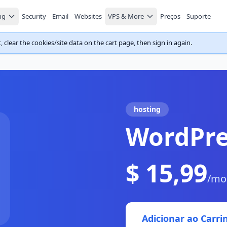
ng
Security
Email
Websites
VPS & More
Preços
Suporte
 clear the cookies/site data on the cart page, then sign in again.
hosting
WordPre
$ 15,99
/mo
Adicionar ao Carri