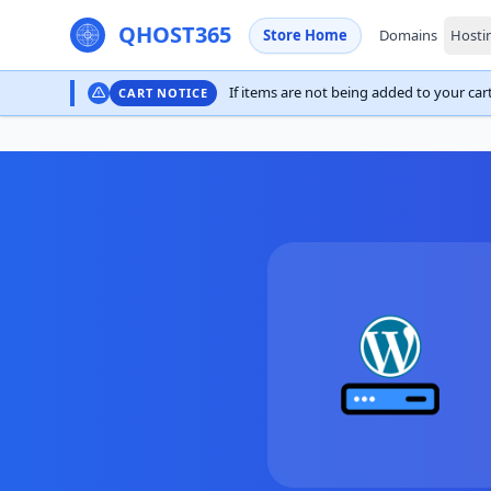
QHOST365
Store Home
Domains
Hosti
If items are not being added to your cart,
CART NOTICE