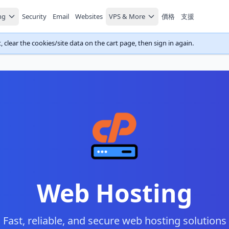
ng
Security
Email
Websites
VPS & More
價格
支援
 clear the cookies/site data on the cart page, then sign in again.
Web Hosting
Fast, reliable, and secure web hosting solutions