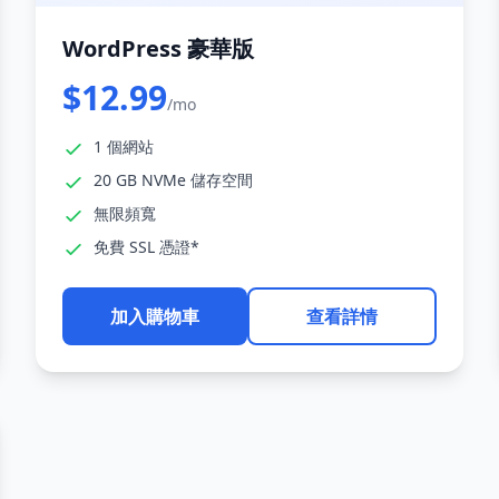
WordPress 豪華版
$12.99
/mo
1 個網站
20 GB NVMe 儲存空間
無限頻寬
免費 SSL 憑證*
加入購物車
查看詳情