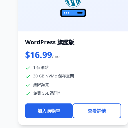
WordPress 旗艦版
$16.99
/mo
1 個網站
30 GB NVMe 儲存空間
無限頻寬
免費 SSL 憑證*
加入購物車
查看詳情