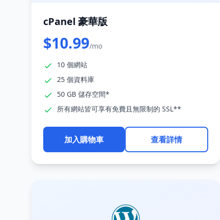
cPanel 豪華版
$10.99
/mo
10 個網站
25 個資料庫
50 GB 儲存空間*
所有網站皆可享有免費且無限制的 SSL**
加入購物車
查看詳情