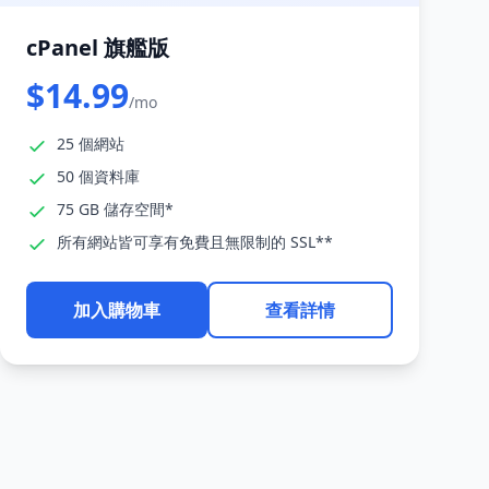
cPanel 旗艦版
$14.99
/mo
25 個網站
50 個資料庫
75 GB 儲存空間*
所有網站皆可享有免費且無限制的 SSL**
加入購物車
查看詳情