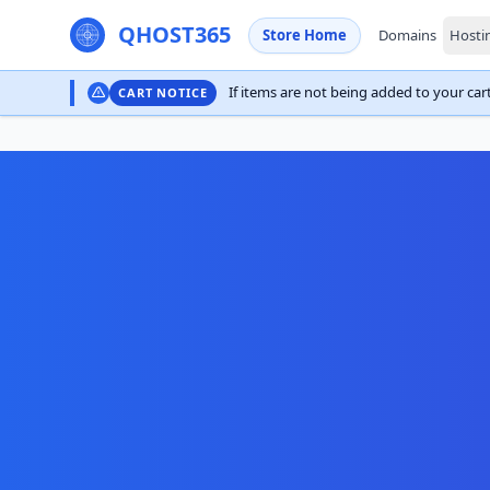
QHOST365
Store Home
Domains
Hosti
If items are not being added to your cart,
CART NOTICE