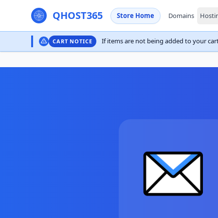
QHOST365
Store Home
Domains
Hosti
If items are not being added to your cart,
CART NOTICE