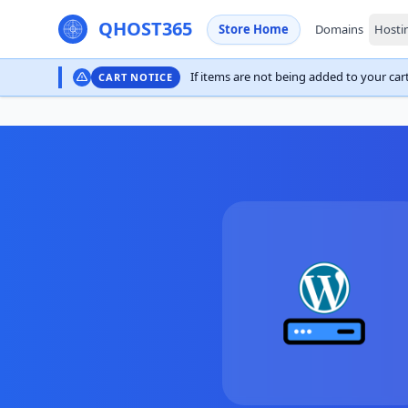
QHOST365
Store Home
Domains
Hosti
If items are not being added to your cart,
CART NOTICE