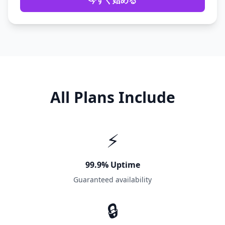
今すぐ始める
All Plans Include
⚡
99.9% Uptime
Guaranteed availability
🔒