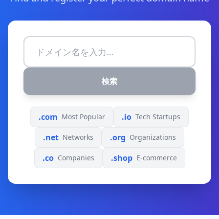
検索
.com
.io
Most Popular
Tech Startups
.net
.org
Networks
Organizations
.co
.shop
Companies
E-commerce